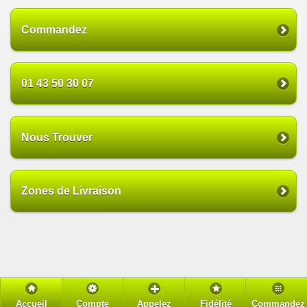
Commandez
01 43 50 30 07
Nous Trouver
Zones de Livraison
Accueil
Compte
Appelez
Fidélité
Commandez