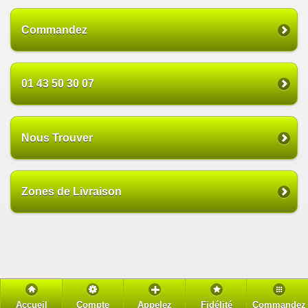
Commandez
01 43 50 30 07
Nous Trouver
Zones de Livraison
Accueil
Compte
Appelez
Fidélité
Commandez