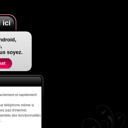
 ici
ndroid,
,
us soyez.
ket
cilement et rapidement
r téléphone méme si
ez pas d'internet.
nsemble des fonctionnalités
.