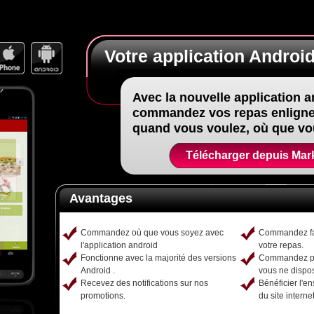
Votre application Android
Avec la nouvelle application a
commandez vos repas enligne
quand vous voulez, où que vo
Télécharger depuis Mar
Avantages
Commandez où que vous soyez avec
Commandez fa
l'application android
votre repas.
Fonctionne avec la majorité des versions
Commandez pa
Android .
vous ne dispos
Recevez des notifications sur nos
Bénéficier l'e
promotions.
du site internet